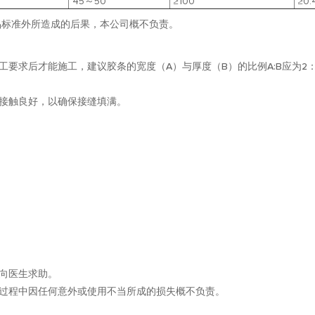
45～50
≥100
≥0.
品标准外所造成的后果，本公司概不负责。
要求后才能施工，建议胶条的宽度（A）与厚度（B）的比例A:B应为2：
接触良好，以确保接缝填满。
向医生求助。
过程中因任何意外或使用不当所成的损失概不负责。