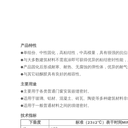
产品特性
●单组份、中性固化，高粘结性，中高模量，具有很强的抗位
●与大多数建筑材料不需底涂即可获得优异的粘结密封性能，
●产品固化后形成耐寒、耐热、无腐蚀的弹性体，优异的耐
●与其它硅酮胶具有良好的相容性。
主要用途
●主要用于各类普通门窗安装嵌缝密封。
●适用于玻璃、铝材、混凝土、砖瓦、陶瓷等多种建筑材料非
●适用于一般普通材料之间的填缝密封。
技术指标
下垂度
标准（23±2℃）表干时间MI