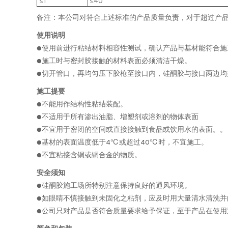
≤1
≤40
备注：本公司对符合上述标准的产品质量负责，对于超过产
使用说明
●使用前进行粘结材料相容性测试，确认产品与基材能符合施工
●施工时与密封胶接触的材料表面必须清洁干燥。
●切开管口，再均匀压下胶枪至接口内，硅酮胶与接口两边均
施工提要
●不能用作结构性粘结装配。
●不适用于所有渗出油脂、增塑剂或溶剂的物体表面
●不宜用于密闭的空间或直接接触到食品或饮用水的表面。。
●基材的表面温度低于4℃或超过40℃时，不宜施工。
●不宜粘接含铜或铜合金的物质。
安全须知
●硅酮胶施工场所特别注意保持良好的通风环境。
●如眼睛不慎接触到未固化之粘剂，应及时用大量清水清洗并
●公司只对产品是否符合质量要求给予保证，至于产品在使用