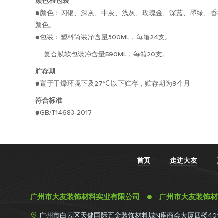
颜色和包装
●颜色：闪银、深灰、中灰、浅灰、玫瑰金、深蓝、墨绿、
颜色。
●包装：塑料筒装净含量300ML，每箱24支。
复合膜软包装净含量590ML，每箱20支。
贮存期
●置于干燥环境下及27℃以下贮存，贮存期为9个月
符合标准
●GB/T14683-2017
首页
走进大友
广州市大友装饰材料实业有限公司 ● 广州市大友装饰

广州市白云区天健国际五金装饰材料城N座商会大厦四楼40